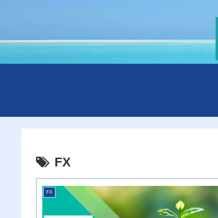
FX
FX